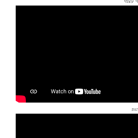
י עצמי
הות