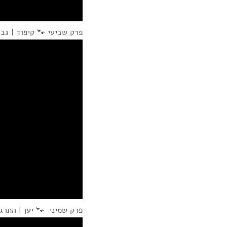
פרק שביעי 🐾 קיפוד | גבו
פרק שמיני 🐾 יען | התרג