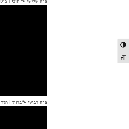
פרק שלישי 🐾 תוכי | ביטו
Toggle High Contras
Toggle Font siz
פרק רביעי 🐾ברווז | הזד