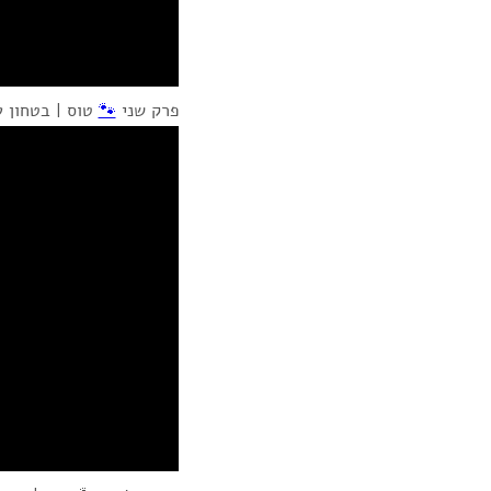
פרק שני
🐾
טוס | בטחון ע