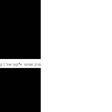
פרק חמישי 🐾קוף איל | ק