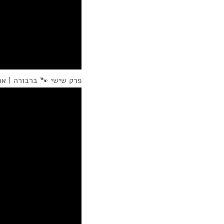
פרק שישי 🐾 ברבורה | א