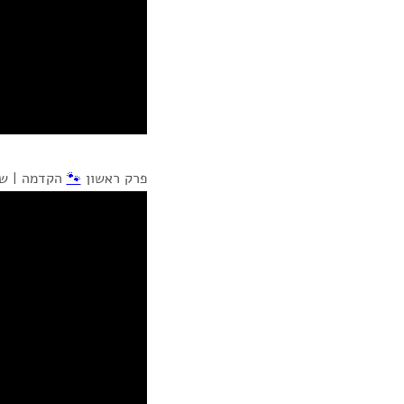
פרק ראשון
🐾
הקדמה | שק