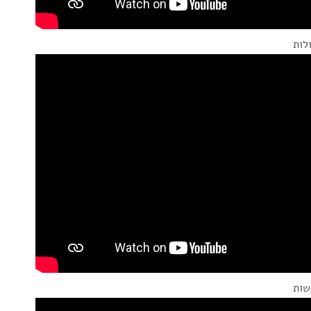
לות
שות