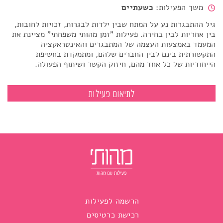
משך הפעילות:
כשעתיים
גיל ההתבגרות נע על המתח שבין ילדות לבגרות, זכויות לחובות,
בין אחריות לבין בחירה. פעילות "זמן מהותי משפחתי" מציינת את
המעמד באמצעות העצמה של המתבגרים והאינטראקציה
התקשורתית בינם לבין החברים שלהם, ומתמקדת בחשיפת
הייחודיות של כל אחד מהם, חיזוק הקשר ושיתוף הפעולה.
זמן מהותי לשנת המצווה עם חברים
לתיאום פעילות
הרשמה לפעילות
רכישת כרטיסים