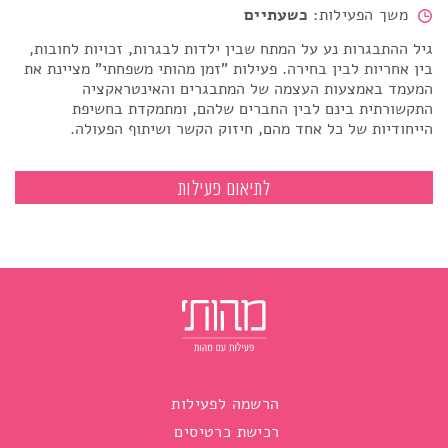
משך הפעילות:
כשעתיים
גיל ההתבגרות נע על המתח שבין ילדות לבגרות, זכויות לחובות,
בין אחריות לבין בחירה. פעילות "זמן מהותי משפחתי" מציינת את
המעמד באמצעות העצמה של המתבגרים והאינטראקציה
התקשורתית בינם לבין החברים שלהם, ומתמקדת בחשיפת
הייחודיות של כל אחד מהם, חיזוק הקשר ושיתוף הפעולה.
זמן מהותי לשנת המצווה עם חברים
לתיאום פעילות
הרשמה לפעילות
רכישת כרטיסים