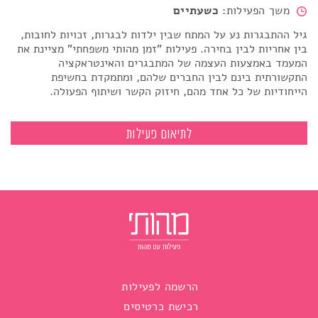
משך הפעילות:
כשעתיים
גיל ההתבגרות נע על המתח שבין ילדות לבגרות, זכויות לחובות,
בין אחריות לבין בחירה. פעילות "זמן מהותי משפחתי" מציינת את
המעמד באמצעות העצמה של המתבגרים והאינטראקציה
התקשורתית בינם לבין החברים שלהם, ומתמקדת בחשיפת
הייחודיות של כל אחד מהם, חיזוק הקשר ושיתוף הפעולה.
זמן מהותי לשנת המצווה עם חברים
לתיאום פעילות
הרשמה לפעילות
רכישת כרטיסים