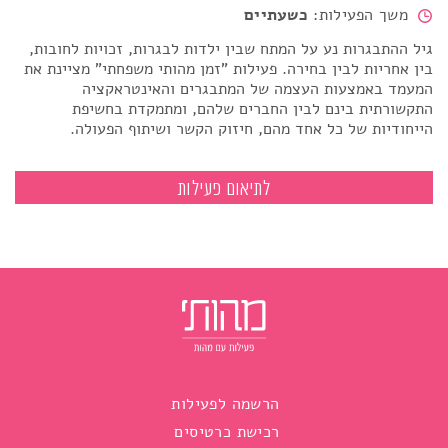
משך הפעילות:
כשעתיים
גיל ההתבגרות נע על המתח שבין ילדות לבגרות, זכויות לחובות,
בין אחריות לבין בחירה. פעילות "זמן מהותי משפחתי" מציינת את
המעמד באמצעות העצמה של המתבגרים והאינטראקציה
התקשורתית בינם לבין החברים שלהם, ומתמקדת בחשיפת
הייחודיות של כל אחד מהם, חיזוק הקשר ושיתוף הפעולה.
זמן מהותי לשנת המצווה עם חברים
לתיאום פעילות
הרשמה לפעילות
רכישת כרטיסים