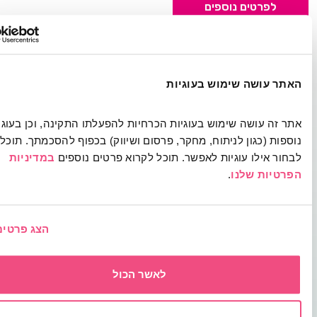
לפרטים נוספים
 עושה שימוש בעוגיות
אתר זה עושה שימוש בעוגיות הכרחיות להפעלתו התקינה, וכן בעוגיות 
נוספות (כגון לניתוח, מחקר, פרסום ושיווק) בכפוף להסכמתך. תוכל 
מה בעצם זה
 אילו עוגיות לאפשר. תוכל לקרוא פרטים נוספים 
במדיניות 
יות שלנו
.
ל כך מהותי?
שאנחנו מקבלות כלים חדשים להוראה, וחווית למידה
הצג פרטים
עוזרת לנו לחבר את התלמידים והתלמידות, אנחנו
צליחות לייצר השפעה לא רק על חייהם, אלא גם על
לאשר הכול
אקלים הכיתתי והבית ספרי, על הקהילה ועל המשפחה.
מרוץ לאורך השנה לא יפסק, אבל זה לא אומר שלא