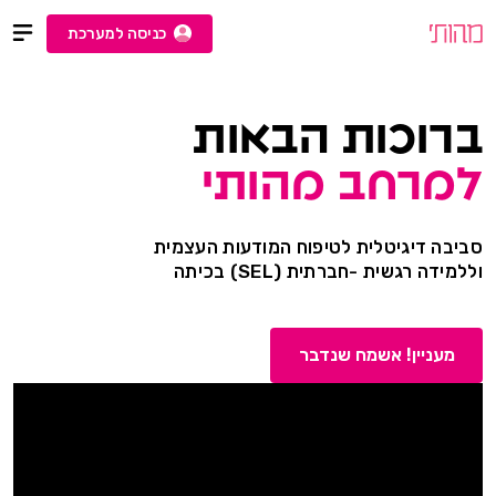
כניסה למערכת
nav
וכות הבאות
רחב מהותי
דיגיטלית לטיפוח המודעות העצמית
רגשית -חברתית (SEL) בכיתה
יין! אשמח שנדבר