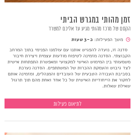
זמן מהותי במגרש הביתי
הקסם של מרכז מהותי מגיע עד אליכם למשרד
משך הפעילות:
כ-3 שעות
סדנה זו, נועדה להפגיש אותנו עם עולמנו הפנימי בתוך המרחב
הקבוצתי. הסדנה מזמינה לטיפוח מודעות עצמית ויצירת חיבור
משמעותי בין המימוש האישי למקצועי ומאפשרת התפתחות אישית
לצד גיבוש והעמקת ההכרות של המשתתפים. הסדנה נערכת
בסביבת העבודה הטבעית של העובדים והמנהלים, ומזמינה אותם
לחקור את הייחודיות האישית של כל אחד ואחת מהם תוך תרגול
שאילת שאלות.
זמן מהותי במגרש הביתי
לתיאום פעילות