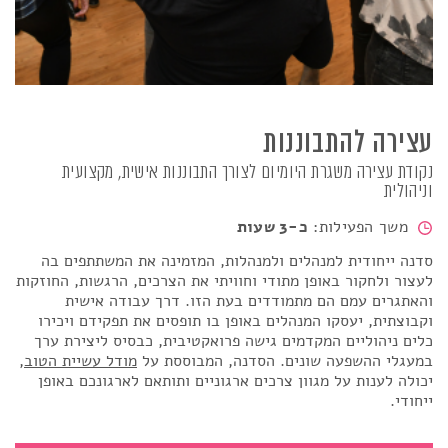
עצירה להתבוננות
נקודת עצירה משגרת היומיום לצורך התבוננות אישית, מקצועית
וניהולית
משך הפעילות:
כ-3 שעות
סדנה ייחודית למנהלים ולמנהלות, המזמינה את המשתתפים בה
לעצור ולחקור באופן מתודי וחוויתי את הצרכים
,
הרגשות, החוזקות
והאתגרים עמם הם מתמודדים בעת הזו.
דרך עבודה אישית
וקבוצתית, יעסקו המנהלים באופן בו תופסים את תפקידם ויכירו
כלים ניהוליים המקדמים גישה פרואקטיבית, כבסיס ליצירת ערך
במעגלי ההשפעה שונים.
הסדנה, המבוססת על
מודל עשיית הטוב
,
יכולה לענות על מגוון צרכים ארגוניים ותותאם לארגונכם באופן
ייחודי.
עצירה להתבוננות