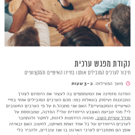
נקודת מפגש ערכית
חיבור לערכים המובילים אותנו בחיינו האישיים והמקצועיים
משך הפעילות:
כ-3 שעות
הסדנה מזמינה את המשתתפים בה לעצור את היומיום לצורך
התבוננות ועיסוק בשאלות כמו: מהם הערכים המובילים אותי בחיי
האישיים והמקצועיים? האם אני מתנהל.ת על פי הערכים החשובים
לי? מהי טביעת האצבע הייחודית שלי? הסדנה, שמבוססת על
מודל עשיית הטוב
, מהווה הזדמנות לזהות, לחקור ולהתחבר
לערכים הייחודים של כל אחד ואחת מאיתנו, לחשוב האם ובאיזה
אופן הם מתחברים לערכי הארגון בו אנו עובדים, ולהכיר כלי