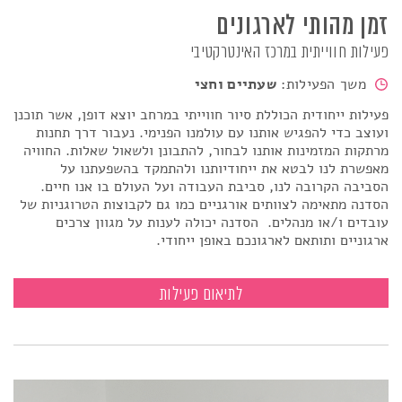
זמן מהותי לארגונים
פעילות חווייתית במרכז האינטרקטיבי
משך הפעילות:
שעתיים וחצי
פעילות ייחודית הכוללת סיור חווייתי במרחב יוצא דופן, אשר תוכנן
ועוצב כדי להפגיש אותנו עם עולמנו הפנימי. נעבור דרך תחנות
מרתקות המזמינות אותנו לבחור, להתבונן ולשאול שאלות. החוויה
מאפשרת לנו לבטא את ייחודיותנו ולהתמקד בהשפעתנו על
הסביבה הקרובה לנו, סביבת העבודה ועל העולם בו אנו חיים
.
הסדנה מתאימה לצוותים אורגניים כמו גם לקבוצות הטרוגניות של
עובדים ו/או מנהלים.
הסדנה יכולה לענות על מגוון צרכים
ארגוניים ותותאם לארגונכם באופן ייחודי.
זמן מהותי לארגונים
לתיאום פעילות