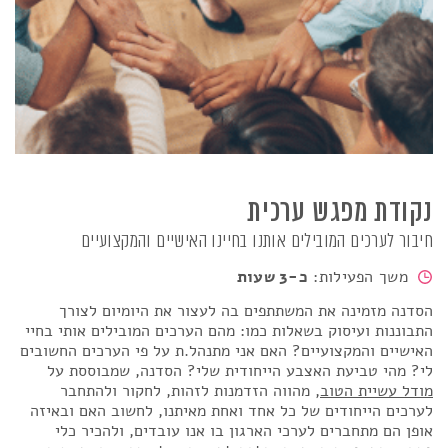
נקודת מפגש ערכית
חיבור לערכים המובילים אותנו בחיינו האישיים והמקצועיים
משך הפעילות:
כ-3 שעות
הסדנה מזמינה את המשתתפים בה לעצור את היומיום לצורך
התבוננות ועיסוק בשאלות כמו: מהם הערכים המובילים אותי בחיי
האישיים והמקצועיים? האם אני מתנהל.ת על פי הערכים החשובים
לי? מהי טביעת האצבע הייחודית שלי? הסדנה, שמבוססת על
מודל עשיית הטוב
, מהווה הזדמנות לזהות, לחקור ולהתחבר
לערכים הייחודים של כל אחד ואחת מאיתנו, לחשוב האם ובאיזה
אופן הם מתחברים לערכי הארגון בו אנו עובדים, ולהכיר כלי