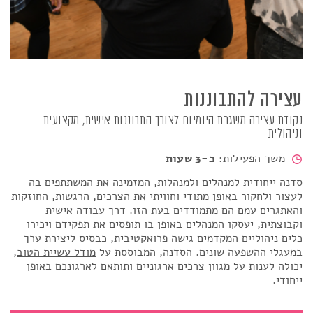
עצירה להתבוננות
נקודת עצירה משגרת היומיום לצורך התבוננות אישית, מקצועית
וניהולית
משך הפעילות:
כ-3 שעות
סדנה ייחודית למנהלים ולמנהלות, המזמינה את המשתתפים בה
לעצור ולחקור באופן מתודי וחוויתי את הצרכים
,
הרגשות, החוזקות
והאתגרים עמם הם מתמודדים בעת הזו.
דרך עבודה אישית
וקבוצתית, יעסקו המנהלים באופן בו תופסים את תפקידם ויכירו
כלים ניהוליים המקדמים גישה פרואקטיבית, כבסיס ליצירת ערך
במעגלי ההשפעה שונים.
הסדנה, המבוססת על
מודל עשיית הטוב
,
יכולה לענות על מגוון צרכים ארגוניים ותותאם לארגונכם באופן
ייחודי.
עצירה להתבוננות