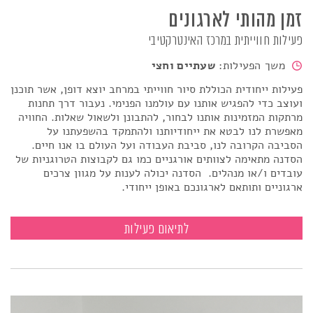
זמן מהותי לארגונים
פעילות חווייתית במרכז האינטרקטיבי
משך הפעילות:
שעתיים וחצי
פעילות ייחודית הכוללת סיור חווייתי במרחב יוצא דופן, אשר תוכנן
ועוצב כדי להפגיש אותנו עם עולמנו הפנימי. נעבור דרך תחנות
מרתקות המזמינות אותנו לבחור, להתבונן ולשאול שאלות. החוויה
מאפשרת לנו לבטא את ייחודיותנו ולהתמקד בהשפעתנו על
הסביבה הקרובה לנו, סביבת העבודה ועל העולם בו אנו חיים
.
הסדנה מתאימה לצוותים אורגניים כמו גם לקבוצות הטרוגניות של
עובדים ו/או מנהלים.
הסדנה יכולה לענות על מגוון צרכים
ארגוניים ותותאם לארגונכם באופן ייחודי.
זמן מהותי לארגונים
לתיאום פעילות