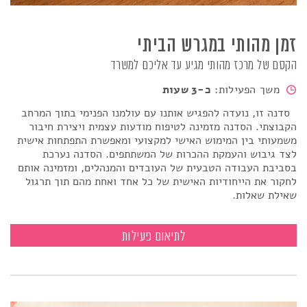
זמן מהותי במגרש הביתי
הקסם של מרכז מהותי מגיע עד אליכם למשרד
משך הפעילות:
כ-3 שעות
סדנה זו, נועדה להפגיש אותנו עם עולמנו הפנימי בתוך המרחב
הקבוצתי. הסדנה מזמינה לטיפוח מודעות עצמית ויצירת חיבור
משמעותי בין המימוש האישי למקצועי ומאפשרת התפתחות אישית
לצד גיבוש והעמקת ההכרות של המשתתפים. הסדנה נערכת
בסביבת העבודה הטבעית של העובדים והמנהלים, ומזמינה אותם
לחקור את הייחודיות האישית של כל אחד ואחת מהם תוך תרגול
שאילת שאלות.
זמן מהותי במגרש הביתי
לתיאום פעילות