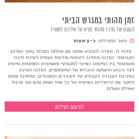
זמן מהותי במגרש הביתי
הקסם של מרכז מהותי מגיע עד אליכם למשרד
משך הפעילות:
כ-3 שעות
סדנה זו, נועדה להפגיש אותנו עם עולמנו הפנימי בתוך המרחב
הקבוצתי. הסדנה מזמינה לטיפוח מודעות עצמית ויצירת חיבור
משמעותי בין המימוש האישי למקצועי ומאפשרת התפתחות אישית
לצד גיבוש והעמקת ההכרות של המשתתפים. הסדנה נערכת
בסביבת העבודה הטבעית של העובדים והמנהלים, ומזמינה אותם
לחקור את הייחודיות האישית של כל אחד ואחת מהם תוך תרגול
שאילת שאלות.
זמן מהותי במגרש הביתי
לתיאום פעילות