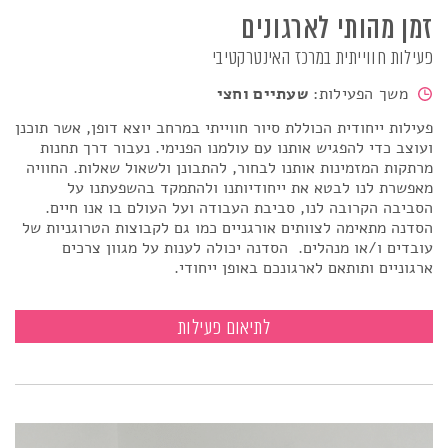
זמן מהותי לארגונים
פעילות חווייתית במרכז האינטרקטיבי
משך הפעילות:
שעתיים וחצי
פעילות ייחודית הכוללת סיור חווייתי במרחב יוצא דופן, אשר תוכנן
ועוצב כדי להפגיש אותנו עם עולמנו הפנימי. נעבור דרך תחנות
מרתקות המזמינות אותנו לבחור, להתבונן ולשאול שאלות. החוויה
מאפשרת לנו לבטא את ייחודיותנו ולהתמקד בהשפעתנו על
הסביבה הקרובה לנו, סביבת העבודה ועל העולם בו אנו חיים
.
הסדנה מתאימה לצוותים אורגניים כמו גם לקבוצות הטרוגניות של
עובדים ו/או מנהלים.
הסדנה יכולה לענות על מגוון צרכים
ארגוניים ותותאם לארגונכם באופן ייחודי.
זמן מהותי לארגונים
לתיאום פעילות