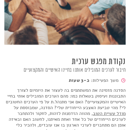
נקודת מפגש ערכית
חיבור לערכים המובילים אותנו בחיינו האישיים והמקצועיים
משך הפעילות:
כ-3 שעות
הסדנה מזמינה את המשתתפים בה לעצור את היומיום לצורך
התבוננות ועיסוק בשאלות כמו: מהם הערכים המובילים אותי בחיי
האישיים והמקצועיים? האם אני מתנהל.ת על פי הערכים החשובים
לי? מהי טביעת האצבע הייחודית שלי? הסדנה, שמבוססת על
מודל עשיית הטוב
, מהווה הזדמנות לזהות, לחקור ולהתחבר
לערכים הייחודים של כל אחד ואחת מאיתנו, לחשוב האם ובאיזה
אופן הם מתחברים לערכי הארגון בו אנו עובדים, ולהכיר כלי