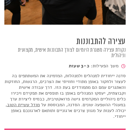
עצירה להתבוננות
נקודת עצירה משגרת היומיום לצורך התבוננות אישית, מקצועית
וניהולית
משך הפעילות:
כ-3 שעות
סדנה ייחודית למנהלים ולמנהלות, המזמינה את המשתתפים בה
לעצור ולחקור באופן מתודי וחוויתי את הצרכים
,
הרגשות, החוזקות
והאתגרים עמם הם מתמודדים בעת הזו.
דרך עבודה אישית
וקבוצתית, יעסקו המנהלים באופן בו תופסים את תפקידם ויכירו
כלים ניהוליים המקדמים גישה פרואקטיבית, כבסיס ליצירת ערך
במעגלי ההשפעה שונים.
הסדנה, המבוססת על
מודל עשיית הטוב
,
יכולה לענות על מגוון צרכים ארגוניים ותותאם לארגונכם באופן
ייחודי.
עצירה להתבוננות