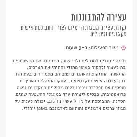
עצירה להתבוננות
נקודת עצירה משגרת היומיום לצורך התבוננות אישית,
מקצועית וניהולית
משך הפעילות:
כ-3 שעות
סדנה ייחודית למנהלים ולמנהלות, המזמינה את המשתתפים
בה לעצור ולחקור באופן מתודי וחוויתי את הצרכים
,
הרגשות, החוזקות
והאתגרים עמם הם מתמודדים בעת הזו.
דרך עבודה אישית וקבוצתית, יעסקו המנהלים באופן בו
תופסים את תפקידם ויכירו כלים ניהוליים המקדמים גישה
פרואקטיבית, כבסיס ליצירת ערך במעגלי ההשפעה שונים.
מודל עשיית הטוב
הסדנה, המבוססת על
, יכולה לענות על
מגוון צרכים ארגוניים ותותאם לארגונכם באופן ייחודי.