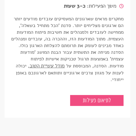
משך הפעילות:
כ-3 שעות
מחקרים מראים שארגונים המעסיקים עובדים מודעים יותר
הם ארגונים מצליחים יותר. סדנת 'הכל מתחיל בשאלה',
ממחישה לעובדים ולמנהלים את חשיבות פיתוח המודעות
העצמית. מתוך המודעות הזו, וההכרה בה, עובדים ומנהלים
כאחד מבינים לעומק את תרומתם להצלחת הארגון כולו.
הסדנה מניחה את התשתית עבור הבנת המושג 'מודעות
עצמית' באמצעות תרגול טכניקות אישיות לפיתוח
מודל עשיית הטוב
מודעות
.
הסדנה, המבוססת על
, יכולה
לענות על מגוון צרכים ארגוניים ותותאם לארגונכם באופן
ייחודי.
הכל מתחיל בשאלה
לתיאום פעילות