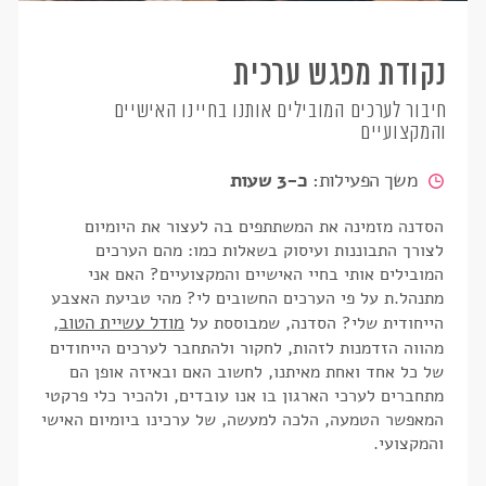
נקודת מפגש ערכית
חיבור לערכים המובילים אותנו בחיינו האישיים
והמקצועיים
משך הפעילות:
כ-3 שעות
הסדנה מזמינה את המשתתפים בה לעצור את היומיום
לצורך התבוננות ועיסוק בשאלות כמו: מהם הערכים
המובילים אותי בחיי האישיים והמקצועיים? האם אני
מתנהל.ת על פי הערכים החשובים לי? מהי טביעת האצבע
מודל עשיית הטוב
הייחודית שלי? הסדנה, שמבוססת על
,
מהווה הזדמנות לזהות, לחקור ולהתחבר לערכים הייחודים
של כל אחד ואחת מאיתנו, לחשוב האם ובאיזה אופן הם
מתחברים לערכי הארגון בו אנו עובדים, ולהכיר כלי פרקטי
המאפשר הטמעה, הלכה למעשה, של ערכינו ביומיום האישי
והמקצועי.