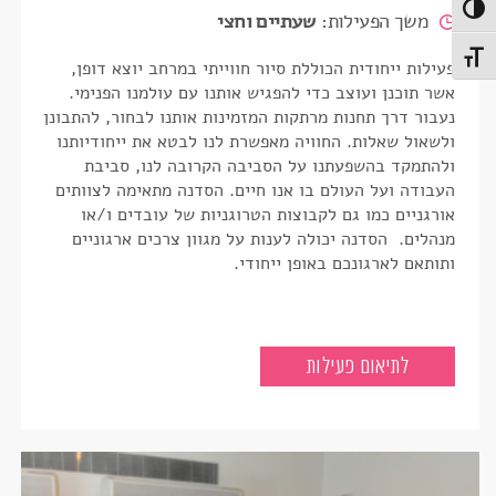
Toggle High Contras
משך הפעילות:
שעתיים וחצי
Toggle Font siz
פעילות ייחודית הכוללת סיור חווייתי במרחב יוצא דופן,
אשר תוכנן ועוצב כדי להפגיש אותנו עם עולמנו הפנימי.
נעבור דרך תחנות מרתקות המזמינות אותנו לבחור, להתבונן
ולשאול שאלות. החוויה מאפשרת לנו לבטא את ייחודיותנו
ולהתמקד בהשפעתנו על הסביבה הקרובה לנו, סביבת
העבודה ועל העולם בו אנו חיים
.
הסדנה מתאימה לצוותים
אורגניים כמו גם לקבוצות הטרוגניות של עובדים ו/או
מנהלים.
הסדנה יכולה לענות על מגוון צרכים ארגוניים
ותותאם לארגונכם באופן ייחודי.
זמן מהותי לארגונים
לתיאום פעילות