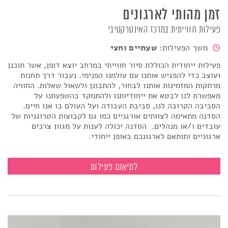
זמן מהותי לארגונים
פעילות חווייתית במרכז האינטרקטיבי
משך הפעילות:
שעתיים וחצי
פעילות ייחודית הכוללת סיור חווייתי במרחב יוצא דופן, אשר תוכנן
ועוצב כדי להפגיש אותנו עם עולמנו הפנימי. נעבור דרך תחנות
מרתקות המזמינות אותנו לבחור, להתבונן ולשאול שאלות. החוויה
מאפשרת לנו לבטא את ייחודיותנו ולהתמקד בהשפעתנו על
הסביבה הקרובה לנו, סביבת העבודה ועל העולם בו אנו חיים
.
הסדנה מתאימה לצוותים אורגניים כמו גם לקבוצות הטרוגניות של
עובדים ו/או מנהלים.
הסדנה יכולה לענות על מגוון צרכים
ארגוניים ותותאם לארגונכם באופן ייחודי.
זמן מהותי לארגונים
לתיאום פעילות