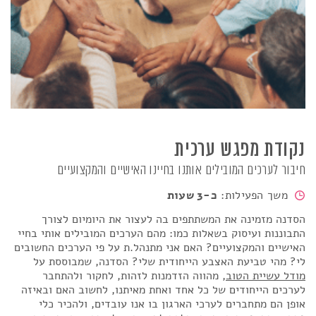
נקודת מפגש ערכית
חיבור לערכים המובילים אותנו בחיינו האישיים והמקצועיים
משך הפעילות:
כ-3 שעות
הסדנה מזמינה את המשתתפים בה לעצור את היומיום לצורך
התבוננות ועיסוק בשאלות כמו: מהם הערכים המובילים אותי בחיי
האישיים והמקצועיים? האם אני מתנהל.ת על פי הערכים החשובים
לי? מהי טביעת האצבע הייחודית שלי? הסדנה, שמבוססת על
מודל עשיית הטוב
, מהווה הזדמנות לזהות, לחקור ולהתחבר
לערכים הייחודים של כל אחד ואחת מאיתנו, לחשוב האם ובאיזה
אופן הם מתחברים לערכי הארגון בו אנו עובדים, ולהכיר כלי