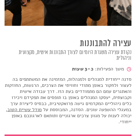
עצירה להתבוננות
נקודת עצירה משגרת היומיום לצורך התבוננות אישית, מקצועית
וניהולית
משך הפעילות:
כ-3 שעות
סדנה ייחודית למנהלים ולמנהלות, המזמינה את המשתתפים בה
לעצור ולחקור באופן מתודי וחוויתי את הצרכים
,
הרגשות, החוזקות
והאתגרים עמם הם מתמודדים בעת הזו.
דרך עבודה אישית
וקבוצתית, יעסקו המנהלים באופן בו תופסים את תפקידם ויכירו
כלים ניהוליים המקדמים גישה פרואקטיבית, כבסיס ליצירת ערך
במעגלי ההשפעה שונים.
הסדנה, המבוססת על
מודל עשיית הטוב
,
יכולה לענות על מגוון צרכים ארגוניים ותותאם לארגונכם באופן
ייחודי.
עצירה להתבוננות