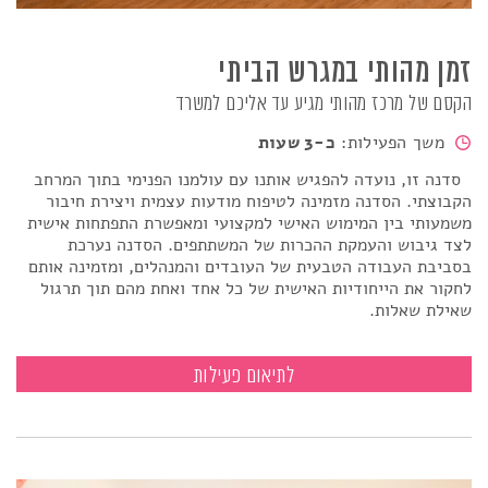
זמן מהותי במגרש הביתי
הקסם של מרכז מהותי מגיע עד אליכם למשרד
משך הפעילות:
כ-3 שעות
סדנה זו, נועדה להפגיש אותנו עם עולמנו הפנימי בתוך המרחב
הקבוצתי. הסדנה מזמינה לטיפוח מודעות עצמית ויצירת חיבור
משמעותי בין המימוש האישי למקצועי ומאפשרת התפתחות אישית
לצד גיבוש והעמקת ההכרות של המשתתפים. הסדנה נערכת
בסביבת העבודה הטבעית של העובדים והמנהלים, ומזמינה אותם
לחקור את הייחודיות האישית של כל אחד ואחת מהם תוך תרגול
שאילת שאלות.
זמן מהותי במגרש הביתי
לתיאום פעילות