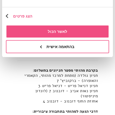
שעות פתיחה: א-ה, מ-10:00 עד 20:00.
הפעילות בתיאום מראש.
הצג פרטים
ליצירת קשר וקבלת פרטים נוספים:
03-7181333
או באימייל:
info@mahuti.co.il
לאשר הכול
לתמיכה טכנית ניתן ליצור קשר במספר
03-7181333
או באימייל:
support@mahuti.co.il
, בימים א-ה בין
בהתאמה אישית
השעות 09:00-15:00
בקרבת מהותי מספר חניונים בתשלום:
חניון גולדה (מתחת למרכז מהותי, הקאמרי
והאופרה) - ברקוביץ' 7
חניון דניאל פריש - דניאל פריש 3
חניון נאות אביב - דובנוב 7 (לונדון
מיניסטור)
אחוזת החוף דובנוב - דובנוב 4
דרכי הגעה למהותי בתחבורה ציבורית: