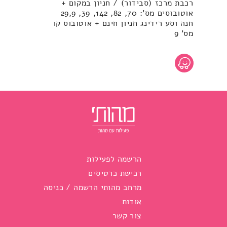
רכבת מרכז (סבידור) / חניון במקום +
אוטובוסים מס': 70, 82, 142, 39, 29,9
חנה וסע רידינג חניון חינם + אוטובוס קו
מס' 9
הרשמה לפעילות
רכישת כרטיסים
מרחב מהותי הרשמה / כניסה
אודות
צור קשר