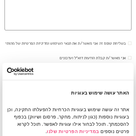
בשליחת טופס זה אני מאשר/ת את תנאי השימוש ומדיניות הפרטיות של מהותי
אני מאשר/ת קבלת הודעות דוא״ל ועדכונים
האתר עושה שימוש בעוגיות
This site is protected by reCAPTCHA and the Google
Privacy Policy
and
Terms of Service
apply.
אתר זה עושה שימוש בעוגיות הכרחיות להפעלתו התקינה, וכן 
בעוגיות נוספות (כגון לניתוח, מחקר, פרסום ושיווק) בכפוף 
להסכמתך. תוכל לבחור אילו עוגיות לאפשר. תוכל לקרוא 
כתובתנו: שד' שאול המלך 21, תל אביב (מול
פרטים נוספים 
במדיניות הפרטיות שלנו
.
רחבת הקאמרי)