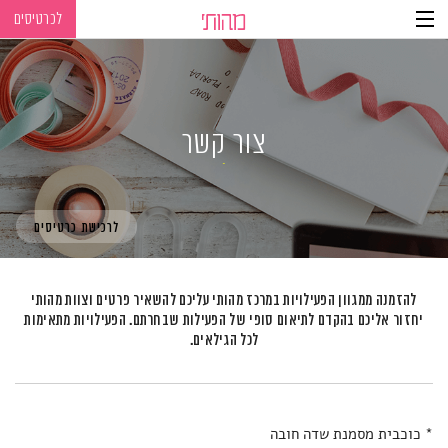
לכרטיסים
Ski
Ski
t
t
navigatio
Conten
צור קשר
לרכישת כרטיסים
להזמנה ממגוון הפעילויות במרכז מהותי עליכם להשאיר פרטים וצוות מהותי
יחזור אליכם
בהקדם לתיאום סופי של הפעילות שבחרתם. הפעילויות מתאימות
לכל הגילאים.
* כוכבית מסמנת שדה חובה