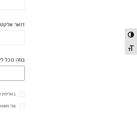
דואר אלקטר
Toggle High Contras
Toggle Font siz
במה נוכל לע
בשליחת ט
אני מאשר