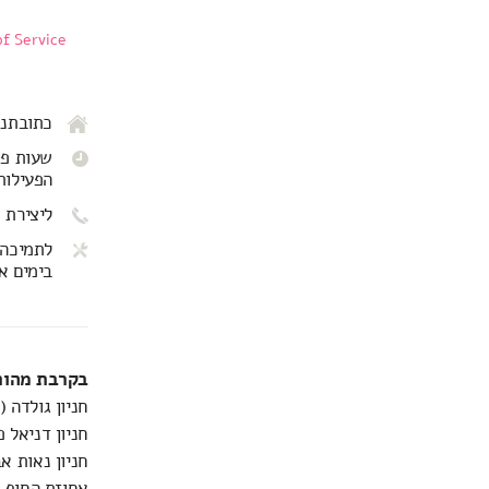
f Service
כתובתנו: שד' שא
שעות פתיחה: 
הפעילות
ליצירת 
לתמיכה 
בימים א-ה ב
בקרבת מהותי
חניון גולדה 
חניון דניאל פ
חניון נאות אביב - דובנ
אחוזת החוף דו