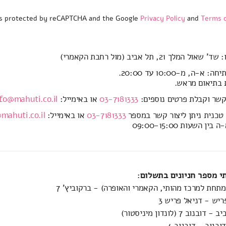
 is protected by reCAPTCHA and the Google
Privacy Policy
and
Terms o
ול המלך 21, תל אביב (מול רחבת הקאמרי)
א-ה, מ-10:00 עד 20:00.
 בתיאום מראש.
קשר וקבלת פרטים נוספים:
03-7181333
או באימייל:
fo@mahuti.co.il
טכנית ניתן ליצור קשר במספר
03-7181333
או באימייל:
mahuti.co.il
ין השעות 09:00-15:00
 מספר חניונים בתשלום:
(מתחת למרכז מהותי, הקאמרי והאופרה) - ברקוביץ' 7
ריש - דניאל פריש 3
וב 7 (לונדון מיניסטור)
בנוב - דובנוב 4