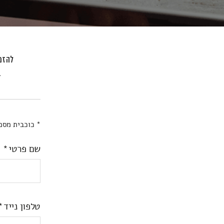
להזמנ
ב
* כוכבית מסמ
שם פרטי
טלפון נייד