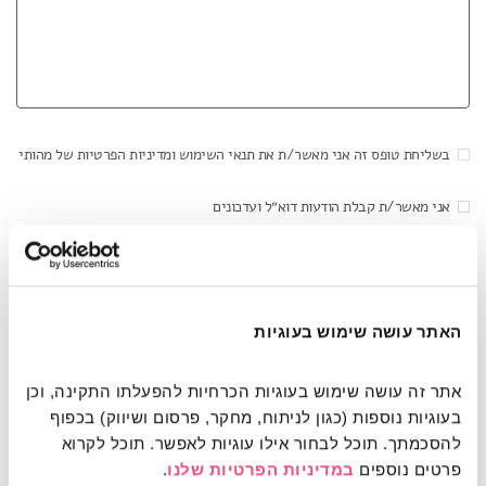
בשליחת טופס זה אני מאשר/ת את תנאי השימוש ומדיניות הפרטיות של מהותי
אני מאשר/ת קבלת הודעות דוא״ל ועדכונים
האתר עושה שימוש בעוגיות
This site is protected by reCAPTCHA and the Google
Privacy Policy
and
Terms of Service
apply.
אתר זה עושה שימוש בעוגיות הכרחיות להפעלתו התקינה, וכן 
בעוגיות נוספות (כגון לניתוח, מחקר, פרסום ושיווק) בכפוף 
להסכמתך. תוכל לבחור אילו עוגיות לאפשר. תוכל לקרוא 
כתובתנו: שד' שאול המלך 21, תל אביב (מול
פרטים נוספים 
במדיניות הפרטיות שלנו
.
רחבת הקאמרי)