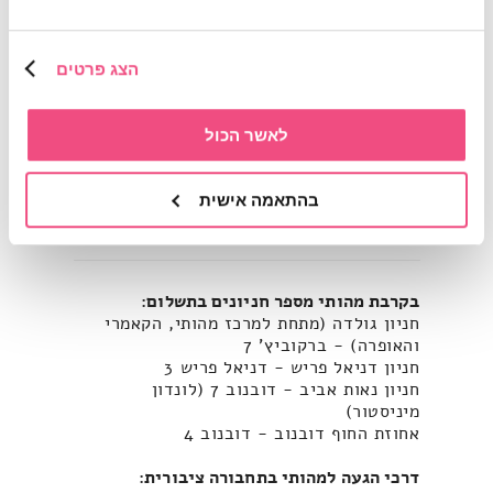
שעות פתיחה: א-ה, מ-10:00 עד 20:00.
הפעילות בתיאום מראש.
הצג פרטים
ליצירת קשר וקבלת פרטים נוספים:
03-7181333
או באימייל:
info@mahuti.co.il
לאשר הכול
לתמיכה טכנית ניתן ליצור קשר במספר
03-7181333
או באימייל:
support@mahuti.co.il
, בימים א-ה בין
בהתאמה אישית
השעות 09:00-15:00
בקרבת מהותי מספר חניונים בתשלום:
חניון גולדה (מתחת למרכז מהותי, הקאמרי
והאופרה) - ברקוביץ' 7
חניון דניאל פריש - דניאל פריש 3
חניון נאות אביב - דובנוב 7 (לונדון
מיניסטור)
אחוזת החוף דובנוב - דובנוב 4
דרכי הגעה למהותי בתחבורה ציבורית: