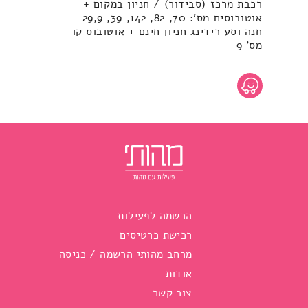
רכבת מרכז (סבידור) / חניון במקום +
אוטובוסים מס': 70, 82, 142, 39, 29,9
חנה וסע רידינג חניון חינם + אוטובוס קו
מס' 9
הרשמה לפעילות
רכישת כרטיסים
מרחב מהותי הרשמה / כניסה
אודות
צור קשר