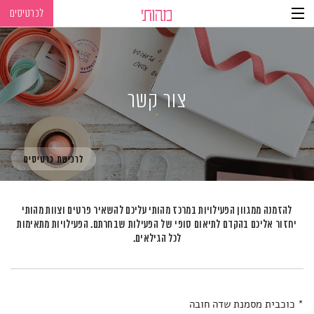
לכרטיסים
Ski
Ski
t
t
navigatio
Conten
צור קשר
לרכישת כרטיסים
להזמנה ממגוון הפעילויות במרכז מהותי עליכם להשאיר פרטים וצוות מהותי
יחזור אליכם
בהקדם לתיאום סופי של הפעילות שבחרתם. הפעילויות מתאימות
לכל הגילאים.
* כוכבית מסמנת שדה חובה