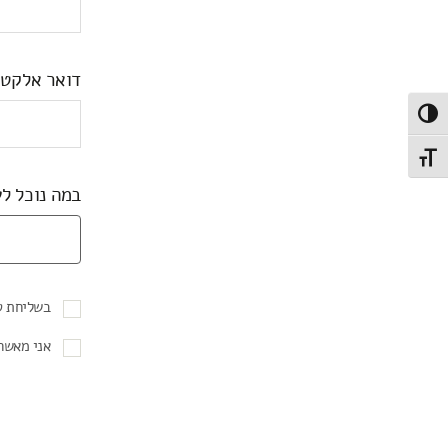
דואר אלקטר
Toggle High Contras
Toggle Font siz
במה נוכל לע
בשליחת ט
אני מאשר