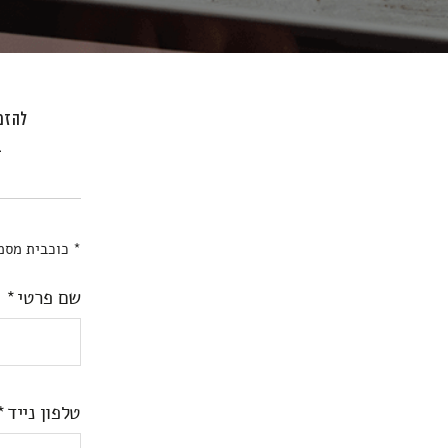
להזמנ
ב
* כוכבית מסמ
שם פרטי
טלפון נייד