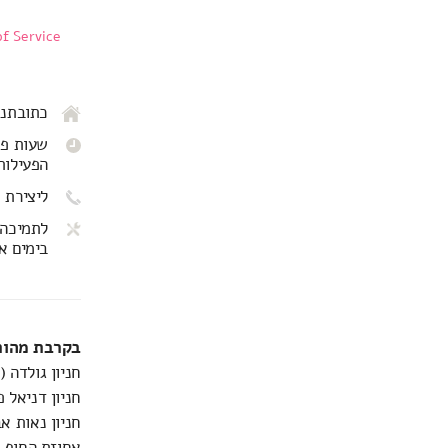
f Service
כתובתנו: שד' שא
שעות פתיחה: 
הפעילות
ליצירת 
לתמיכה 
בימים א-ה ב
בקרבת מהותי
חניון גולדה 
חניון דניאל פ
חניון נאות אביב - דובנ
אחוזת החוף דו