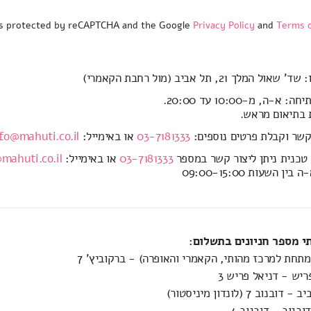
 is protected by reCAPTCHA and the Google
Privacy Policy
and
Terms o
ול המלך 21, תל אביב (מול רחבת הקאמרי)
א-ה, מ-10:00 עד 20:00.
 בתיאום מראש.
קשר וקבלת פרטים נוספים:
03-7181333
או באימייל:
fo@mahuti.co.il
טכנית ניתן ליצור קשר במספר
03-7181333
או באימייל:
mahuti.co.il
ין השעות 09:00-15:00
 מספר חניונים בתשלום:
(מתחת למרכז מהותי, הקאמרי והאופרה) - ברקוביץ' 7
ריש - דניאל פריש 3
וב 7 (לונדון מיניסטור)
בנוב - דובנוב 4