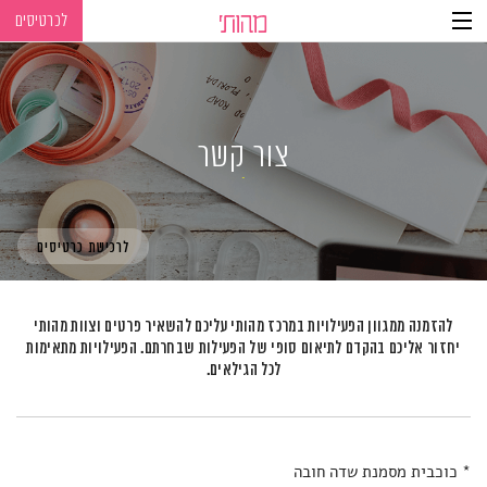
לכרטיסים
Ski
Ski
t
t
navigatio
Conten
צור קשר
לרכישת כרטיסים
להזמנה ממגוון הפעילויות במרכז מהותי עליכם להשאיר פרטים וצוות מהותי
יחזור אליכם
בהקדם לתיאום סופי של הפעילות שבחרתם. הפעילויות מתאימות
לכל הגילאים.
* כוכבית מסמנת שדה חובה