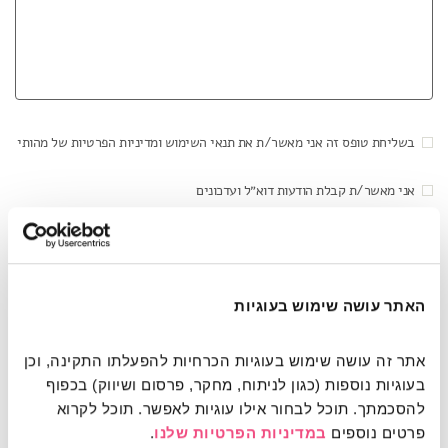
בשליחת טופס זה אני מאשר/ת את תנאי השימוש ומדיניות הפרטיות של מהותי
אני מאשר/ת קבלת הודעות דוא״ל ועדכונים
האתר עושה שימוש בעוגיות
This site is protected by reCAPTCHA and the Google
Privacy Policy
and
Terms of Service
apply.
אתר זה עושה שימוש בעוגיות הכרחיות להפעלתו התקינה, וכן 
בעוגיות נוספות (כגון לניתוח, מחקר, פרסום ושיווק) בכפוף 
להסכמתך. תוכל לבחור אילו עוגיות לאפשר. תוכל לקרוא 
כתובתנו: שד' שאול המלך 21, תל אביב (מול
פרטים נוספים 
במדיניות הפרטיות שלנו
.
רחבת הקאמרי)