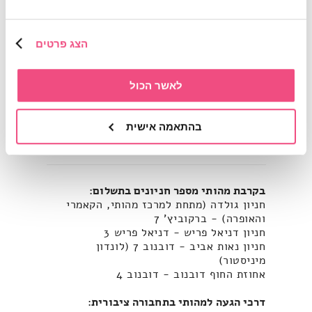
שעות פתיחה: א-ה, מ-10:00 עד 20:00.
הפעילות בתיאום מראש.
הצג פרטים
ליצירת קשר וקבלת פרטים נוספים:
03-7181333
או באימייל:
info@mahuti.co.il
לאשר הכול
לתמיכה טכנית ניתן ליצור קשר במספר
03-7181333
או באימייל:
support@mahuti.co.il
, בימים א-ה בין
בהתאמה אישית
השעות 09:00-15:00
בקרבת מהותי מספר חניונים בתשלום:
חניון גולדה (מתחת למרכז מהותי, הקאמרי
והאופרה) - ברקוביץ' 7
חניון דניאל פריש - דניאל פריש 3
חניון נאות אביב - דובנוב 7 (לונדון
מיניסטור)
אחוזת החוף דובנוב - דובנוב 4
דרכי הגעה למהותי בתחבורה ציבורית: