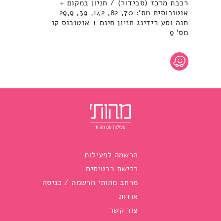
רכבת מרכז (סבידור) / חניון במקום +
אוטובוסים מס': 70, 82, 142, 39, 29,9
חנה וסע רידינג חניון חינם + אוטובוס קו
מס' 9
הרשמה לפעילות
רכישת כרטיסים
מרחב מהותי הרשמה / כניסה
אודות
צור קשר