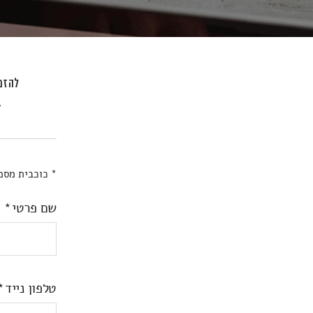
להזמנ
ב
* כוכבית מסמ
שם פרטי
טלפון נייד