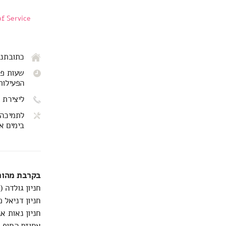
f Service
כתובתנו: שד' שא
שעות פתיחה: 
הפעילות
ליצירת 
לתמיכה 
בימים א-ה ב
בקרבת מהותי
חניון גולדה 
חניון דניאל פ
חניון נאות אביב - דובנ
אחוזת החוף דו