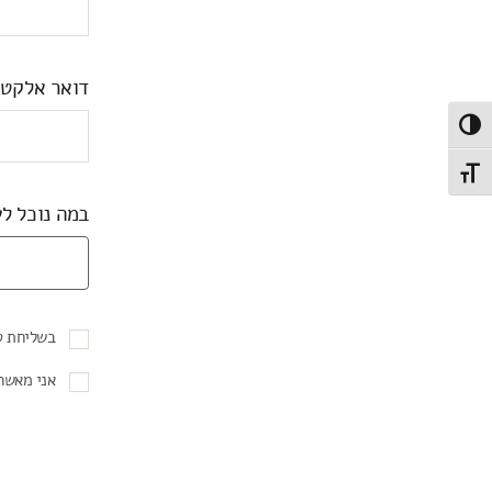
דואר אלקטר
Toggle High Contras
Toggle Font siz
במה נוכל לע
בשליחת ט
אני מאשר