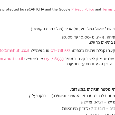
 is protected by reCAPTCHA and the Google
Privacy Policy
and
Terms o
ול המלך 21, תל אביב (מול רחבת הקאמרי)
א-ה, מ-10:00 עד 20:00.
 בתיאום מראש.
קשר וקבלת פרטים נוספים:
03-7181333
או באימייל:
fo@mahuti.co.il
טכנית ניתן ליצור קשר במספר
03-7181333
או באימייל:
mahuti.co.il
ין השעות 09:00-15:00
 מספר חניונים בתשלום:
(מתחת למרכז מהותי, הקאמרי והאופרה) - ברקוביץ' 7
ריש - דניאל פריש 3
וב 7 (לונדון מיניסטור)
בנוב - דובנוב 4