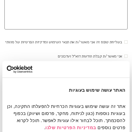
בשליחת טופס זה אני מאשר/ת את תנאי השימוש ומדיניות הפרטיות של מהותי
אני מאשר/ת קבלת הודעות דוא״ל ועדכונים
האתר עושה שימוש בעוגיות
This site is protected by reCAPTCHA and the Google
Privacy Policy
and
Terms of Service
apply.
אתר זה עושה שימוש בעוגיות הכרחיות להפעלתו התקינה, וכן 
בעוגיות נוספות (כגון לניתוח, מחקר, פרסום ושיווק) בכפוף 
להסכמתך. תוכל לבחור אילו עוגיות לאפשר. תוכל לקרוא 
כתובתנו: שד' שאול המלך 21, תל אביב (מול
פרטים נוספים 
במדיניות הפרטיות שלנו
.
רחבת הקאמרי)