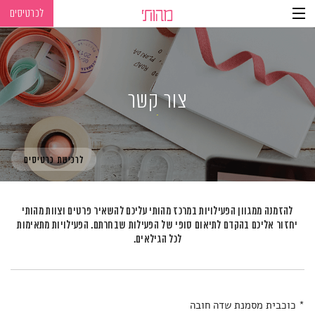
לכרטיסים
Ski
Ski
t
t
navigatio
Conten
צור קשר
לרכישת כרטיסים
להזמנה ממגוון הפעילויות במרכז מהותי עליכם להשאיר פרטים וצוות מהותי
יחזור אליכם
בהקדם לתיאום סופי של הפעילות שבחרתם. הפעילויות מתאימות
לכל הגילאים.
* כוכבית מסמנת שדה חובה