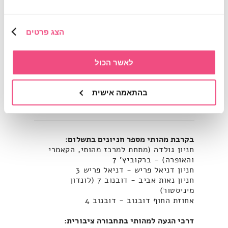
שעות פתיחה: א-ה, מ-10:00 עד 20:00.
הפעילות בתיאום מראש.
הצג פרטים
ליצירת קשר וקבלת פרטים נוספים:
03-7181333
או באימייל:
info@mahuti.co.il
לאשר הכול
לתמיכה טכנית ניתן ליצור קשר במספר
03-7181333
או באימייל:
support@mahuti.co.il
, בימים א-ה בין
בהתאמה אישית
השעות 09:00-15:00
בקרבת מהותי מספר חניונים בתשלום:
חניון גולדה (מתחת למרכז מהותי, הקאמרי
והאופרה) - ברקוביץ' 7
חניון דניאל פריש - דניאל פריש 3
חניון נאות אביב - דובנוב 7 (לונדון
מיניסטור)
אחוזת החוף דובנוב - דובנוב 4
דרכי הגעה למהותי בתחבורה ציבורית: