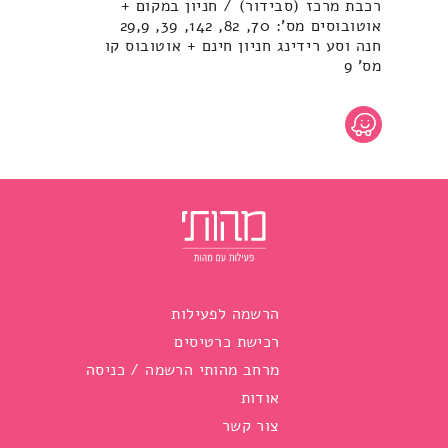
רכבת מרכז (סבידור) / חניון במקום +
אוטובוסים מס': 70, 82, 142, 39, 29,9
חנה וסע רידינג חניון חינם + אוטובוס קו
מס' 9
הרשמה לפעילות
רכישת כרטיסים
מרחב מהותי הרשמה / כניסה
אודות
צור קשר