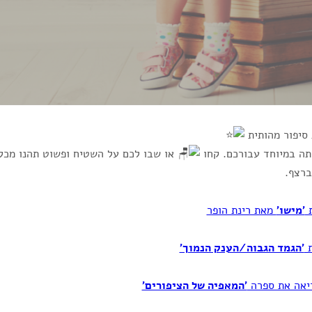
סיפור מהותית
תה במיוחד עבורכם. קחו
או שבו לכם על השטיח ופשוט תהנו מכל
רצף.
'מישו'
מאת רינת הופר
'הגמד הגבוה/הענק הנמוך'
'המאפיה של הציפורים'