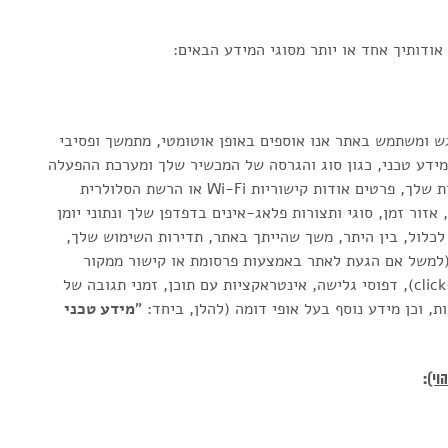
ודותיך אחד או יותר מסוגי המידע הבאים:
גש ומשתמש באתר אנו אוספים באופן אוטומטי, מתמשך ופסיבי
ע אנונימי ושאינו מזהה מהמכשירים שלך, לרבות (i) מידע טכני, כגון סוג והגרסה של המכשיר שלך ומערכת ההפעלה
שלו, סוג הדפדפן וגרסתו, רזולוציית המסך ושפת המקלדת שלך, פרטים אודות קישוריות Wi‑Fi או הרשת הסלולרית
זור זמן, סוגי ותצורות פלאג‑אינים בדפדפן שלך ונתוני יומן
ותי וטכני שעשוי לכלול, בין היתר, משך שהייתך באתר, תדירות השימוש שלך,
(למשל אם הגעת לאתר באמצעות פרסומת או קישור ממקור
אחר), תיעוד של פעילותך באתר, זרם הקשות (click‑stream), דפוסי גלישה, אינטראקציות עם תוכן, זמני תגובה של
ת, וכן מידע נוסף בעל אופי דומה (להלן, ביחד: "
מידע טכני
וי)
: