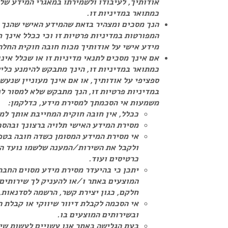
אודותיך, לעיבודו ולשמירתו במאגרי המידע שלנ
כמתואר במדיניות זו.
הנך מסכים ומצהיר בזאת שהמידע האישי שהנך מ
המפורטות במדיניות פרטיות זו וכי ככלל אינך ח
מידע אישי על אודותיך מכוח חובה חוקית החלה 
אם אינך מסכים לתנאי מדיניות זו או שכלל אינ
כמתואר במדיניות זו, הינך מתבקש להימנע כלי
ספציפי על אודותיך, או אם אינך מעוניין שנע
במדיניות פרטיות זו, הנך מתבקש שלא למסור לנ
משמעות אי הסכמתך למסירת מידע, כדלקמן:
ככלל, אין חובה חוקית המחייבת אותך למ
מסירת המידע האישי תלויה ברצונך ובהס
אי מסירת המידע המסומן כשדה חובה בטפ
ולקבל את השירות/המענה שלשמו נועד הטו
כרטיסים ועוד.
יתכן כי בהיעדר מסירת מידע מסוים החבר
המוצעים באתר ו/או להעניק לך שירותים 
חלקם, כגון יצירת קשר, הרשמה לסדנאות, 
אי הסכמה לקבלת דיוור שיווקי או קבלת
ובשירותים המוצעים בו.
בעת הגלישה באתר אנו עשויים לעשות שי