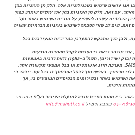
בו אנו עושים שימוש בטכנולוגיות אלה. חלק מן העוגיות בהן
האתר. עם זאת, חלק מן העוגיות בהן אנו עושים שימוש כפוף
נן הכרחיות עשויה להשפיע על חוויית השימוש באתר ועל
ם זאת, שים לב שאי הסכמה לשימוש בעוגיות הכרחיות עשויה
ת, ולכן הנך מתבקש להתעדכן במדיניות המעודכנת בכל
 אזי מובהר בזאת כי הסכמת לקבל מהחברה הודעות
שיווקיות לרבות דברי פרסומת לפי חוק התקשורת (בזק ושידורים), תשמ"ב–1982) וזאת לרבות באמצעות
דוא"ל, אפליקציות מסרים (לרבות וואטסאפ) ו-SMS, מערכת חיוג אוטומטית או בכל אמצעי תקשורת אחר.
 לנו מרצונך. באפשרותך לבטל הסכמתך זו בכל עת. יובהר כי
את השימוש באתר ובשירותים הבסיסיים המוצעים בו, אך
תאמות אישית.
 האתר הוא
מהות החיים חברה לתועלת הציבור בע"מ
וכתובתנו
03-71813
כתובת אימייל
info@mahuti.co.il