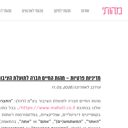
אודות
מהותי לחינוך
מהותי לארגונים
מהותי ל
Ski
Ski
t
t
navigatio
Conten
מדיניות פרטיות – מהות החיים חברה לתועלת הציבו
עודכן לאחרונה:11.05.2026
מהות החיים חברה לתועלת הציבור בע"מ (להלן: "
החברה
שלנו בכתובת
https://www.mahuti.co.il/
, בכל כתו
בקמפיינים דיגיטליים, אפליקציות, בפלטפורמות רשתות
"האתר"
, "
המשתמש(ים)
", "
אתם
" או "
אתה
", בהתאמה),