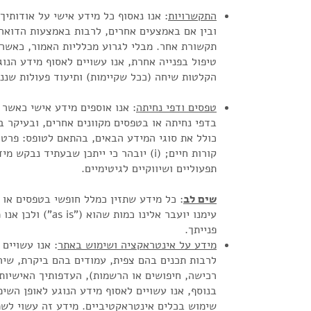
התקשרויות
: אנו נאסוף כל מידע אישי על אודותיך
ובין אם באמצעים אחרים, לרבות באמצעות הדואר 
תקשורת אחר. מבלי לגרוע מכלליות האמור, כאשר 
טיפול בפנייה אחרת, אנו עשויים לאסוף מידע הנוג
הקלטות שיחה (ככל שקיימות) ותיעוד פעולות שננ
טפסים ודפי נחיתה
: אנו אוספים מידע אישי כאשר
בדפי נחיתה או בטפסים מקוונים אחרים, ובעיקר ב
כולל את סוגי המידע הבאים, בהתאם לטופס: פרטי 
קורות חיים; (i) יובהר כי ייתכן שבעתיד
תפעוליים ושיווקיים לגיטימיים.
שים לב
: כל מידע שתזין כמלל חופשי בטפסים או
עימנו יועבר אלינו
פנייתך.
מידע על אינטראקציה ושימוש באתר
: אנו עשויים
לרבות תכנים בהם צפית, עמודים בהם ביקרת, שירו
רכישה, חיפושים או הרשמות), העדפותיך האישיות
בנוסף, אנו עשויים לאסוף מידע הנוגע לאופן השימ
שימוש בכלים אינטראקטיביים. מידע זה עשוי לשמ