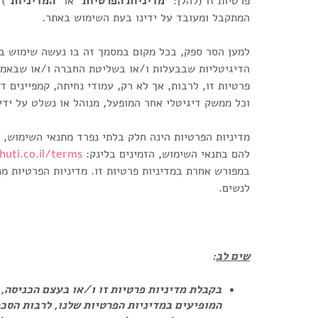
פרטיות זו (להלן: "
מדיניות הפרטיות
" או ״
המדיניות
״) 
המתקבל ומעובד על ידינו בעת השימוש באתר.
למען הסר ספק, בכל מקום במסמך זה בו נעשה שימוש במ
הדיגיטליות שבבעלות ו/או בשליטת החברה ו/או שבאמצע
פרטיות זו, לרבות, אך לא רק, עמודי נחיתה, קמפיינים ד
וכל ממשק דיגיטלי אחר המופעל, מנוהל או נשלט על יד
מדיניות הפרטיות הינה חלק בלתי נפרד מתנאי השימוש, 
להם בתנאי השימוש, הזמינים בלינק:
ti.co.il/terms/
במפורש אחרת במדיניות פרטיות זו. מדיניות הפרטיות מנ
לנשים.
שים לב
:
בקבלת מדיניות פרטיות זו ו/או בעצם הכניסה,
המופיעים במדיניות הפרטיות שלנו, לרבות הסכמ