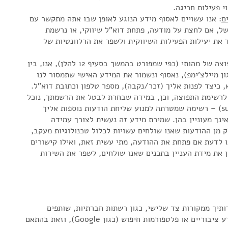
י פעילות חריגה.
ם
: אנו עשויים לאסוף מידע הנוגע לאופן שבו אתה מתקשר עם
משל, אם לחצת על מודעה, פתחת דוא"ל שיווקי, או נרשמת
ד את יעילות הפעילות השיווקית ולשפר את הרלוונטיות של
: ככל שתבחר להצטרף לרשימת התפוצה של מהותי (כפי שמפורט בהמשך בסעיף 12 להלן), אנו, בין
ון מיילצ'ימפ), נאסוף ונשמור את המידע האישי שתמסור לנו
כיצד לפנות אליך (זכר/נקבה), מספר טלפון וכתובת דוא"ל.
לרשימת התפוצה, וכן, במידה שבחרת לבטל את הרשמתך, נוכל
לשמור את פרטיך ברשימת דיכוי (suppression list) – רשימה שמטרתה למנוע שליחת הודעות נוספות אליך
אינך מעוניין בהן. שמירת מידע זה נעשית לצורך עמידה
 מן ההודעות שאנו שולחים עשויות לכלול טכנולוגיות מעקב,
נו לדעת אם פתחת את ההודעה, מתי עשית זאת, ואילו קישורים
 את מידת העניין בתכנים שאנו שולחים, לשפר את השירות
דותיך ממקורות צד שלישי, כגון רשתות חברתיות, שותפים
עסקיים או אסטרטגיים, ספקי שירותים, מאגרי מידע ציבוריים או פלטפורמות חיפוש (כגון Google), וזאת בהתאם