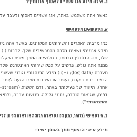
1.
איזה מידע אנו עשויים לאסוף אודותיך
?
כאשר אתה משתמש באתר, אנו עשויים לאסוף ולעבד על א
א. מידע שאינו מידע אישי
כמו מרבית האתרים והשירותים המקוונים, כאשר אתה ני
מיד
ממנה אתה גולש, פרטים על ספק שירותי האינטרנט שלך, א
מערכת (log data); ו‑(ii) מידע התנהג
הדפים בהם ביקרת, האתר או השירות ממנו הגעת לאתר 
דפים, שגיאות הורדה, נתוני גלילה, תנועות עכבר, ולחיצו
והתנהגותי
").
ב. מידע אישי (כלומר, נתון הנוגע לאדם מזוהה או לאדם הניתן לזיה
מידע אישי הנאסף ממך באופן ישיר: