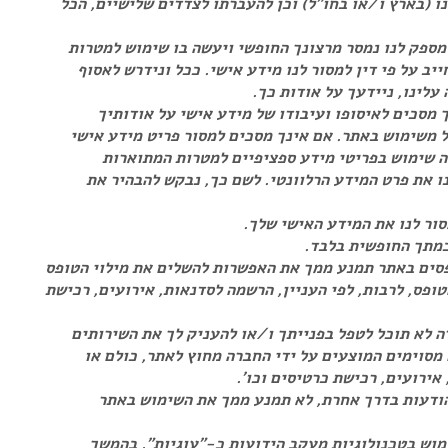
ו (בארץ ו/או בחו"ל) וכן להעברתו לצדדים שלישיים, הכל
ספק לנו נמסר מרצונך החופשי ויעשה בו שימוש למטרות
ייב על פי דין למסור לנו מידע אישי. ככל ונידרש לאסוף
עלינו, ניידעך על אודות כך.
ך מסכים לאיסופו ועיבודו של מידע אישי על אודותיך
ל משימוש באתר. אם אינך מסכים למסור פריט מידע אישי
שה שימוש בפריטי מידע ספציפיים למטרות המתוארות
ו את פרט המידע הרלוונטי. לשם כך, נבקש להבהיר את
סור לנו את המידע האישי שלך.
כמתך החופשית בלבד.
סים באתר תמנע ממך את האפשרות להשלים את מילוי הטופס
פס, לרבות, לפי העניין, הרשמה לסדנאות, אירועים, רכישת
ה לא תוכל לטפל בפנייתך ו/או להעניק לך את השירותים
מסוימים המוצעים על ידי החברה מחוץ לאתר, כולם או
אירועים, רכישת כרטיסים וכו'.
 הודעות בדרך אחרת, לא תמנע ממך את השימוש באתר
מוש בטכנולוגיות מעקב הידועות כ-״עוגיות״. בהמשך