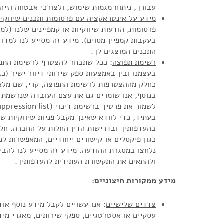
עבורך, ניתוח מגמות שימוש, ולצורכי אבטחה וזיהו
מידע על אינטראקציה עם פרסומות ותכנים שיווקיי
פרסומות, הודעות שיווקיות או קמפיינים שלנו (ל
בעקבות קמפיין מסוים). מידע זה מסייע לנו למדו
התכנים המוצגים לך.
רשימת תפוצה
בעצמנו ובין באמצעות ספק שירותי דיוור ישיר (כג
כחלק מההצטרפות לרשימת התפוצה, קרי, שם מלא, 
בנוסף, אנו שומרים גם את עצם העובדה שנרשמת 
בעתיד, כדי לוודא שאינך מקבל פניות שיווקיות ש
בהעדפותיך ובדרישות הדין החלות על החברה. חלק
כגון פיקסלים או קישורים ייחודיים, המאפשרות ל
נלחצו במסגרת ההודעה. מידע זה מסייע לנו להבין
ולהתאים את התקשורת העתידית להעדפותיך.
מידע ממקורות חיצוניים:
צדדים שלישיים
: אנו עשויים לקבל מידע נוסף או