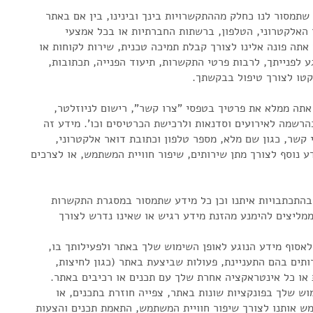
 שתמסור לנו כחלק מההתקשרויות בינך ובינינו, בין אם באתר
האלקטרוני, הטלפון, ברשתות החברתיות או בכל אמצעי
אתה פונה אלינו לצורך קבלת תמיכה טכנית, שירות לקוחות או
ע לפנייתך, לרבות פרטי התקשרות, תיעוד הפנייה, תכתובות,
קטו לצורך טיפול בבקשתך.
 אתה ממלא את פרטיך בטפסי "צרו קשר", רישום לניוזלטר,
הרשמה לאירועים וסדנאות ולרכישת הכרטיסים וכו'. מידע זה
קשר, כגון שם מלא, מספר טלפון וכתובת דואר אלקטרוני,
 נבקש מידע נוסף לצורך מתן שירותים, שיפור חוויית המשתמש, או לצרכים
 בהתכתבויות איתנו וכן כל מידע שתמסור במסגרת התקשרות
 כמות שהוא ("as is") ולכן אנו ממליצים להימנע מהזנת מידע רגיש או שאינו נדרש לצורך
 לאסוף מידע הנוגע לאופן השימוש שלך באתר ולפעילותך בו,
תים בהם התעניינת, פעולות שביצעת באתר (כגון לחיצות,
 או כל אינטראקציה אחרת שלך עם תכנים או רכיבים באתר.
וש שלך בפונקציות שונות באתר, צפייה חוזרת בתכנים, או
ש אותנו לצורך שיפור חוויית המשתמש, התאמת תכנים והצעות