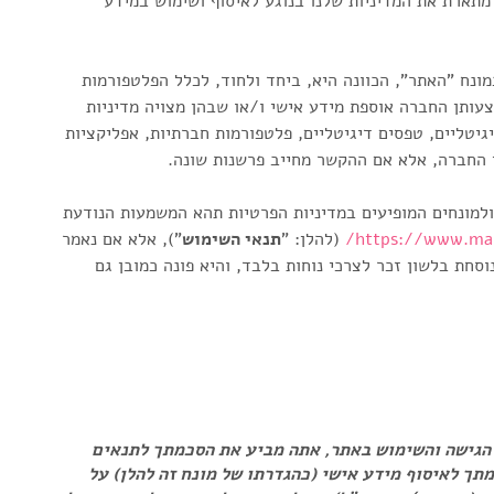
מתארת את המדיניות שלנו בנוגע לאיסוף ושימוש במידע
ונח "האתר", הכוונה היא, ביחד ולחוד, לכלל הפלטפורמות
ותן החברה אוספת מידע אישי ו/או שבהן מצויה מדיניות
יגיטליים, טפסים דיגיטליים, פלטפורמות חברתיות, אפליקציות
י החברה, אלא אם ההקשר מחייב פרשנות שונה.
ולמונחים המופיעים במדיניות הפרטיות תהא המשמעות הנודעת
https://www.mahu
(להלן: "
תנאי השימוש
"), אלא אם נאמר
וסחת בלשון זכר לצרכי נוחות בלבד, והיא פונה כמובן גם
 הגישה והשימוש באתר, אתה מביע את הסכמתך לתנאים
תך לאיסוף מידע אישי (כהגדרתו של מונח זה להלן) על