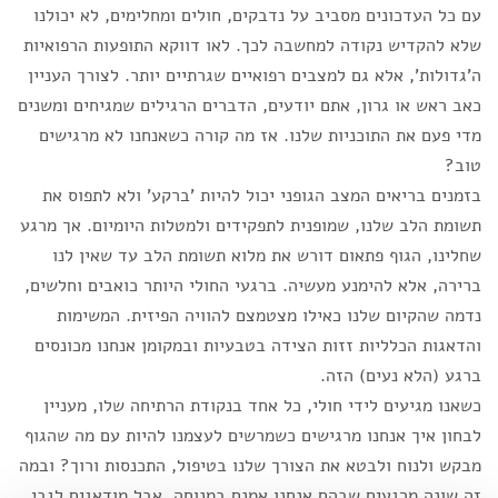
עם כל העדכונים מסביב על נדבקים, חולים ומחלימים, לא יכולנו
שלא להקדיש נקודה למחשבה לכך. לאו דווקא התופעות הרפואיות
ה'גדולות', אלא גם למצבים רפואיים שגרתיים יותר. לצורך העניין
כאב ראש או גרון, אתם יודעים, הדברים הרגילים שמגיחים ומשנים
מדי פעם את התוכניות שלנו. אז מה קורה כשאנחנו לא מרגישים
טוב?
בזמנים בריאים המצב הגופני יכול להיות 'ברקע' ולא לתפוס את
תשומת הלב שלנו, שמופנית לתפקידים ולמטלות היומיום. אך מרגע
שחלינו, הגוף פתאום דורש את מלוא תשומת הלב עד שאין לנו
ברירה, אלא להימנע מעשיה. ברגעי החולי היותר כואבים וחלשים,
נדמה שהקיום שלנו כאילו מצטמצם להוויה הפיזית. המשימות
והדאגות הכלליות זזות הצידה בטבעיות ובמקומן אנחנו מכונסים
ברגע (הלא נעים) הזה.
כשאנו מגיעים לידי חולי, כל אחד בנקודת הרתיחה שלו, מעניין
לבחון איך אנחנו מרגישים כשמרשים לעצמנו להיות עם מה שהגוף
מבקש ולנוח ולבטא את הצורך שלנו בטיפול, התכנסות ורוך? ובמה
זה שונה מרגעים שבהם אנחנו אמנם במנוחה, אבל מודאגים לגבי