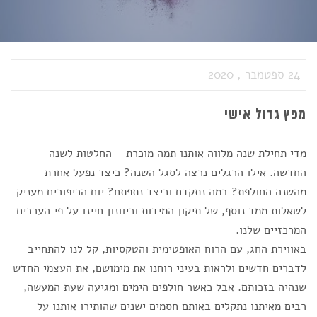
24 ספטמבר , 2020
מפץ גדול אישי
מדי תחילת שנה מלווה אותנו תמה מוכרת – החלטות לשנה
החדשה. אילו הרגלים נרצה לסגל השנה? כיצד נפעל אחרת
מהשנה החולפת? במה נתקדם וכיצד נתפתח? יום הכיפורים מעניק
לשאלות ממד נוסף, של תיקון המידות וכיוונון חיינו על פי הערכים
המרכזיים שלנו.
באווירת החג, עם הרוח האופטימית והטקסיות, קל לנו להתחייב
לדברים חדשים ולראות בעיני רוחנו את מימושם, את העצמי החדש
שנהיה בזכותם. אבל כאשר חולפים הימים ומגיעה שעת המעשה,
רבים מאיתנו נתקלים באותם חסמים ישנים שהותירו אותנו על