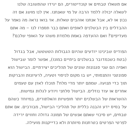
אם תשאלו טבחים או קונדיטורים, הם יגידו שהתשובה שלנו
לשאלה יכולה ללמד הרבה על מי שאנחנו. אין לנו מושג אם זה
נכון או לא, אבל אנחנו אוהבים שאלות. אז בואו נראה מה נאמר על
ההבדלים בין הבשלנים לאופים ואתם כבר תספרו לנו – מה אתם
מעדיפים? ואם ההעדפה באמת מלמדת משהו על האופי שלכם?
הפודיס שבינינו יודעים שהיום הגבולות הטשטשו, אבל בגדול
(בטח כשכמדובר בבשלנים ביתיים כמונו), אפשר לומר שבישול
ואפיה הם שני סגנונות שונים של תהליכים יצירתיים. הבישול הוא
ספונטני והתנסותי, יש בו מקום לניסוי וטעיה, לרעיונות והברקות
תוך כדי תנועה. שמתם יותר מדי מלח? תוכלו לאזן עם טעמים
אחרים או עוד נוזלים. הבישול סלחני ויודע לגלות גמישות.
ההשראות של הבשלנים יותר חופשיות והאלתורים, במיוחד כשהם
על בסיס ידע והבנה כללית של תהליכי הבישול, מבורכים. אם אתם
טבחים, יש סיכוי שאתם אנשים של תמונה גדולה וחווים ירידה
לפרטי הפרטים כטרחנות מיותרת ולא כדייקנות מועילה.