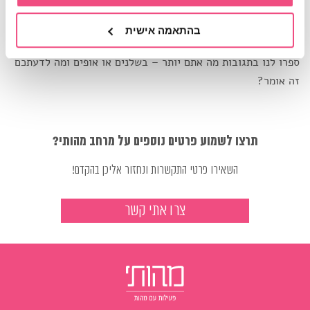
אין כישורים של בשלנים ולהפך, אלא שההעדפה הטבעית יכולה
להצביע על מאפיינים אישיותיים כאלה או אחרים. נו אז מה אתם
בהתאמה אישית
אומרים? האמת, שלפחות אצלנו בצוות התעוררו כמה ויכוחים…
ספרו לנו בתגובות מה אתם יותר – בשלנים או אופים ומה לדעתכם
זה אומר?
תרצו לשמוע פרטים נוספים על מרחב מהותי?
השאירו פרטי התקשרות ונחזור אליכן בהקדם!
צרו אתי קשר