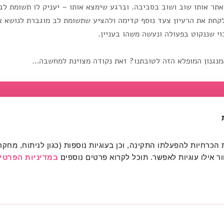
 לאתר אותו שוב ושוב בסביבה. וברגע שימצא אותו – יעניק לו תשומת 
קחת את הרעיון צעד נוסף קדימה ולהציע שתשומת לב מוגברת לנושא א
וי שננקוט בפעולה ונעשה משהו בעניין.
מנגנון המופלא הזה לטובתנו? זאת נקודה מצוינת למחשבה…
מהותי
הרשמה לפעילות
רכישת כרטיסים
מרחב מהותי הרשמה / כני
 אילו עוגיות לאפשר. תוכל לקרוא פרטים נוספים 
במדיניות הפרטיו
אודות
צור קשר
שאלות ותשובות