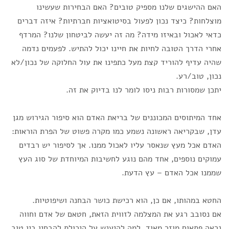
האם ההישגים שלנו מספיק טובים? האם הבחירות שעשינו
מוצלחות? כיצד נכון לפעול בסיטואציות חברתיות? איזה דברים
כדאי לאכול ובאיזו מידה? מה זה יעשה לביטחון שלנו? המרדף
אחרי הדרך הטובה לחיות את חיינו יכול להתיש. לפעמים נדמה
שהיה עדיף להוריד קצת מעל כתפינו את עול החלוקה של נכון/לא
נכון, טוב/רע.
יתכן שמסורות רבות ניסו לומר לנו בדיוק את זה.
אחד המיתוסים המכוננים של בריאת האדם הוא סיפור הגירוש מגן
עדן, שבקריאה ראשונה נשמע כמו מקרה פשוט של הפרת הוראות:
האדם אכל מעץ שנאסר עליו לאכול ממנו. אך לסיפור יש רבדים
עמוקים נוספים, אחד מהם נוגע לחשיבות המיוחדת של סוג העץ
שממנו אכל האדם – עץ הדעת.
החטא במהותו, אם כן, הוא רכישת כושר הבחנה ושיפוטיות.
אם נסובב רגע את המצלמה לזווית הזאת, חטאם של אדם וחווה
נראה פתאום מוזר מאוד. למה להיענש על היכולת להבחין בין טוב