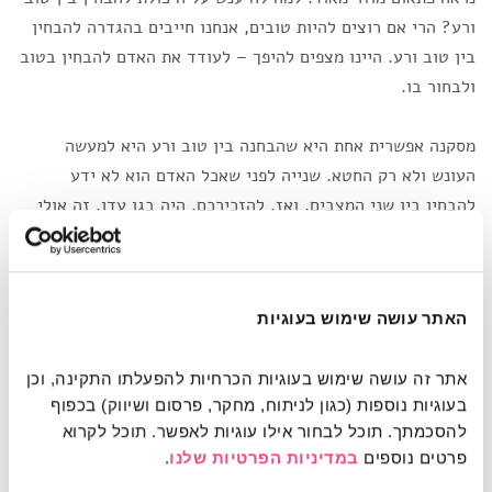
ורע? הרי אם רוצים להיות טובים, אנחנו חייבים בהגדרה להבחין
בין טוב ורע. היינו מצפים להיפך – לעודד את האדם להבחין בטוב
ולבחור בו.
מסקנה אפשרית אחת היא שהבחנה בין טוב ורע היא למעשה
העונש ולא רק החטא. שנייה לפני שאכל האדם הוא לא ידע
להבחין בין שני המצבים, ואז, להזכירכם, היה בגן עדן. זה אולי
מרמז לנו שבמצב אידיאלי האדם נמצא במצב של אי שיפוטיות,
אין לו צורך לקבוע עמדה לגבי דברים, אלא הוא חי אותם כפי
שהם.
האתר עושה שימוש בעוגיות
ואילו היכולת לשפוט, סיבכה את חייו. נתנה לו הדעת ובאותה
אתר זה עושה שימוש בעוגיות הכרחיות להפעלתו התקינה, וכן 
נשימה גם ייסורים. עם ההכרה בטוב ורע, ממילא נכנס אל חייו
בעוגיות נוספות (כגון לניתוח, מחקר, פרסום ושיווק) בכפוף 
הצד השלילי שבהם.
להסכמתך. תוכל לבחור אילו עוגיות לאפשר. תוכל לקרוא 
אבל אפילו כשדברים חיוביים באופן כללי, שיפוטיות מניחה על
פרטים נוספים 
במדיניות הפרטיות שלנו
.
כתפינו משא כבד. קל למצוא לזה דוגמאות בחיים: גם אם אנחנו