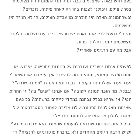
פעם (ויש כאלה שמצלמים ככה גם היום) התמונות היו מצולמות
בסרט פילם, ויכולנו לצפות בהן רק לאחר פיתוח. זוכרים?
וכשהתמונות האלה היו חוזרות ממעבדת הצילום, הן לא תמיד היו
מושלמות.
והיום? כמעט לכל אחד ואחת יש מכשיר נייד עם מצלמה. חלקנו
מצטלמים יותר, וחלקנו פחות.
אבל מה עם הרגעים שאחרי?
לפעמים אנחנו יושבים ועוברים על תמונות מחופשה, אירוע, או
סתם מפגש יומיומי, ותוהים: מה לבשנו? איך עיצבנו את השיער?
ועוד ועוד שאלות או בקיצור, מבררים: האם זו "תמונה טובה"?
ובכלל, מה הופך תמונה לטובה? אם אנחנו "יפים" בה? זו תחרות
יופי? או שהיא בכלל נבחנת במדדי לייקים ברשתות? כל פעם
שאנחנו מצטלמים התמונה שלנו צריכה לעמוד בסטנדרטים של
מסגור לסלון או החלפתה לתמונת פרופיל?
יכול להיות שאנחנו שוכחים לפעמים שתמונה היא מזכרת מרגע?
ושיש הרבה רגעים מיוחדים ולא בהכרח פוטוגניים להנציח? די