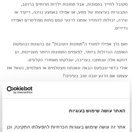
מקובל לחייך בתמונות, אבל תמונות ילדות מרוחים ברוטב,
התבגרות בעיצומו של מסע, או אפילו באמצע נגינה, ריקוד או
שירה, יכולות להחזיר אותנו לרגעי קסם פחות מפולטרים ואפילו
נדירים.
ואם נלך אפילו למעוז ה"תמונות הטובות" גם בהצגות ובהפקות
האופנה הגדולות ביותר, לפעמים התמונות היותר מעניינות, הן
דווקא אלה שנחתכו בעריכה, שנלקחו מאחורי הקלעים.
אולי כדאי שבפעם הבאה שאנחנו מצטלמים או מצלמים, נשאל את
עצמנו אם הרגע שבה טוב בעינינו?
אם עדיף שנשמור את התמונה כמזכרת מרגע שגדול מהאסתטיקה
שלו?
שאולי מאוחר יותר בחיינו נצחק מהפרצוף המגוחך שעשינו ונזכור
פשוט כמה נהנינו? נקודה למחשבה.
האתר עושה שימוש בעוגיות
אתר זה עושה שימוש בעוגיות הכרחיות להפעלתו התקינה, וכן 