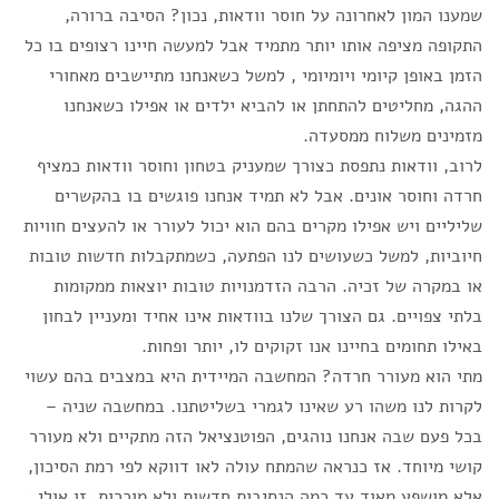
שמענו המון לאחרונה על חוסר וודאות, נכון? הסיבה ברורה,
התקופה מציפה אותו יותר מתמיד אבל למעשה חיינו רצופים בו כל
הזמן באופן קיומי ויומיומי , למשל כשאנחנו מתיישבים מאחורי
ההגה, מחליטים להתחתן או להביא ילדים או אפילו כשאנחנו
מזמינים משלוח ממסעדה.
לרוב, וודאות נתפסת כצורך שמעניק בטחון וחוסר וודאות כמציף
חרדה וחוסר אונים. אבל לא תמיד אנחנו פוגשים בו בהקשרים
שליליים ויש אפילו מקרים בהם הוא יכול לעורר או להעצים חוויות
חיוביות, למשל כשעושים לנו הפתעה, כשמתקבלות חדשות טובות
או במקרה של זכיה. הרבה הזדמנויות טובות יוצאות ממקומות
בלתי צפויים. גם הצורך שלנו בוודאות אינו אחיד ומעניין לבחון
באילו תחומים בחיינו אנו זקוקים לו, יותר ופחות.
מתי הוא מעורר חרדה? המחשבה המיידית היא במצבים בהם עשוי
לקרות לנו משהו רע שאינו לגמרי בשליטתנו. במחשבה שניה –
בכל פעם שבה אנחנו נוהגים, הפוטנציאל הזה מתקיים ולא מעורר
קושי מיוחד. אז כנראה שהמתח עולה לאו דווקא לפי רמת הסיכון,
אלא מושפע מאוד עד כמה הנסיבות חדשות ולא מוכרות. זו אולי