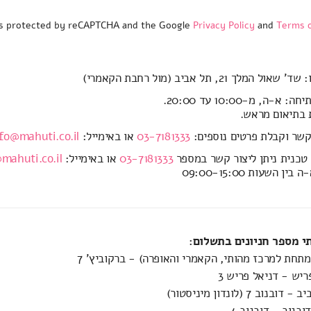
 is protected by reCAPTCHA and the Google
Privacy Policy
and
Terms o
ול המלך 21, תל אביב (מול רחבת הקאמרי)
א-ה, מ-10:00 עד 20:00.
 בתיאום מראש.
קשר וקבלת פרטים נוספים:
03-7181333
או באימייל:
fo@mahuti.co.il
טכנית ניתן ליצור קשר במספר
03-7181333
או באימייל:
mahuti.co.il
ין השעות 09:00-15:00
 מספר חניונים בתשלום:
(מתחת למרכז מהותי, הקאמרי והאופרה) - ברקוביץ' 7
ריש - דניאל פריש 3
וב 7 (לונדון מיניסטור)
בנוב - דובנוב 4