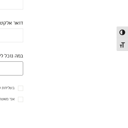
דואר אלקטר
Toggle High Contras
Toggle Font siz
במה נוכל לע
בשליחת ט
אני מאשר