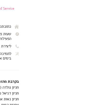
f Service
כתובתנו: שד' שא
שעות פתיחה: 
הפעילות
ליצירת 
לתמיכה 
בימים א-ה ב
בקרבת מהותי
חניון גולדה 
חניון דניאל פ
חניון נאות אביב - דובנ
אחוזת החוף דו