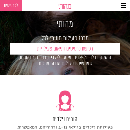
לכרטיסים
Ski
Ski
t
t
מהותי
navigatio
Conten
מרכז פעילות חוויתי לכל
הגילאים
רכישת כרטיסים ותיאום פעילויות
הממוקם בלב תל-אביב ומיועד לילדים, בני נוער והורים,
שמחפשים פעילות מהנה וערכית.
הורים וילדים
פעילויות לילדים בגילאי 4-12 ולהוריהם, המאפשרות