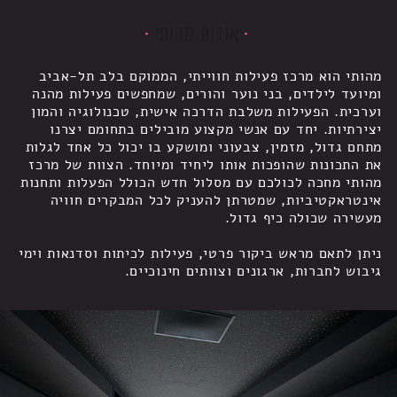
אודות מהותי
מהותי הוא מרכז פעילות חווייתי, הממוקם בלב תל-אביב
ומיועד לילדים, בני נוער והורים, שמחפשים פעילות מהנה
וערכית. הפעילות משלבת הדרכה אישית, טכנולוגיה והמון
יצירתיות. יחד עם אנשי מקצוע מובילים בתחומם יצרנו
מתחם גדול, מזמין, צבעוני ומושקע בו יכול כל אחד לגלות
את התכונות שהופכות אותו ליחיד ומיוחד. הצוות של מרכז
מהותי מחכה לכולכם עם מסלול חדש הכולל הפעלות ותחנות
אינטראקטיביות, שמטרתן להעניק לכל המבקרים חוויה
מעשירה שכולה כיף גדול.
ניתן לתאם מראש ביקור פרטי, פעילות לכיתות וסדנאות וימי
גיבוש לחברות, ארגונים וצוותים חינוכיים.