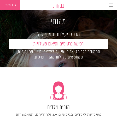
לכרטיסים
Ski
Ski
t
t
מהותי
navigatio
Conten
מרכז פעילות חוויתי לכל
הגילאים
רכישת כרטיסים ותיאום פעילויות
הממוקם בלב תל-אביב ומיועד לילדים, בני נוער והורים,
שמחפשים פעילות מהנה וערכית.
הורים וילדים
פעילויות לילדים בגילאי 4-12 ולהוריהם, המאפשרות