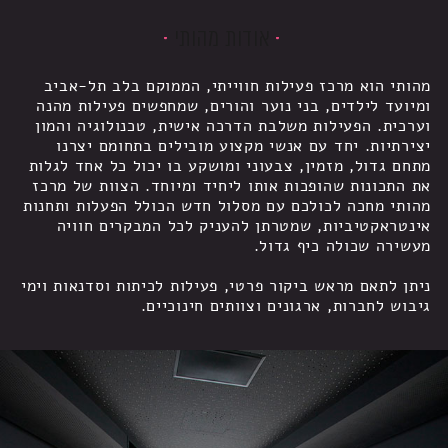
אודות מהותי
מהותי הוא מרכז פעילות חווייתי, הממוקם בלב תל-אביב
ומיועד לילדים, בני נוער והורים, שמחפשים פעילות מהנה
וערכית. הפעילות משלבת הדרכה אישית, טכנולוגיה והמון
יצירתיות. יחד עם אנשי מקצוע מובילים בתחומם יצרנו
מתחם גדול, מזמין, צבעוני ומושקע בו יכול כל אחד לגלות
את התכונות שהופכות אותו ליחיד ומיוחד. הצוות של מרכז
מהותי מחכה לכולכם עם מסלול חדש הכולל הפעלות ותחנות
אינטראקטיביות, שמטרתן להעניק לכל המבקרים חוויה
מעשירה שכולה כיף גדול.
ניתן לתאם מראש ביקור פרטי, פעילות לכיתות וסדנאות וימי
גיבוש לחברות, ארגונים וצוותים חינוכיים.