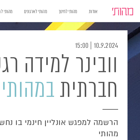
אודות
מהותי לחינוך
מהותי לארגונים
מהותי ל
Ski
Ski
t
t
navigatio
Conten
10.9.2024 | 15:00
וובינר למידה רג
חברתית
במהותי
הרשמה למפגש אונליין חינמי בו נחש
מהותי