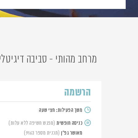
מרחב מהותי - סביבה דיגיטלית ל
הרשמה
משך הפעילות: חצי שעה
כניסה חופשית
(מפגש חשיפה ללא עלות)
מאושר גפ"ן
(תכנית מספר 9163)